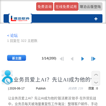
免费咨询
在线免费试用
理泊云版登陆
Toggle
navigat
< 论坛
1 回复在 322 主题数.
1/14(200)
新主题
让业务员爱上AI？先让AI成为他的'脏活累活'助手
| 2026-06-17 Publish
阅读数: 239
回复 : 0
让业务员爱上AI？先让AI成为他的'脏活累活'助手 在外贸实战
中，业务员每天被海量重复性工作淹没：整理客户邮件、手动