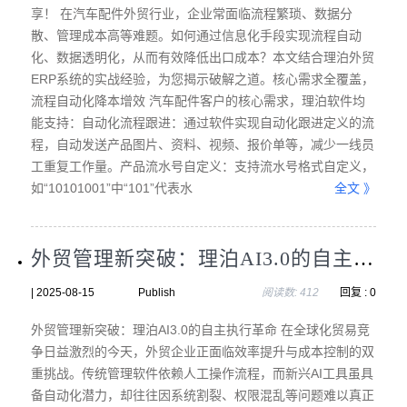
享！ 在汽车配件外贸行业，企业常面临流程繁琐、数据分
散、管理成本高等难题。如何通过信息化手段实现流程自动
化、数据透明化，从而有效降低出口成本？本文结合理泊外贸
ERP系统的实战经验，为您揭示破解之道。核心需求全覆盖，
流程自动化降本增效 汽车配件客户的核心需求，理泊软件均
能支持：自动化流程跟进：通过软件实现自动化跟进定义的流
程，自动发送产品图片、资料、视频、报价单等，减少一线员
工重复工作量。产品流水号自定义：支持流水号格式自定义，
如“10101001”中“101”代表水
全文 》
外贸管理新突破：理泊AI3.0的自主执行革命
| 2025-08-15 Publish
阅读数: 412
回复 : 0
外贸管理新突破：理泊AI3.0的自主执行革命 在全球化贸易竞
争日益激烈的今天，外贸企业正面临效率提升与成本控制的双
重挑战。传统管理软件依赖人工操作流程，而新兴AI工具虽具
备自动化潜力，却往往因系统割裂、权限混乱等问题难以真正