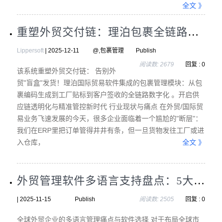
全文 》
重塑外贸交付链：理泊包裹全链路智能管理系统，开启供应链透明化与精准管控新时代
Lippersoft
| 2025-12-11 @,包裹管理 Publish
阅读数: 2679
回复 : 0
该系统重塑外贸交付链： 告别外
贸"盲盒"发货！理泊国际贸易软件集成的包裹管理模块：从包
裹编码生成到工厂贴标到客户签收的全链路数字化 。开启供
应链透明化与精准管控新时代 行业现状与痛点 在外贸/国际贸
易业务飞速发展的今天，很多企业面临着一个尴尬的"断层"：
我们在ERP里把订单管得井井有条，但一旦货物发往工厂或进
入仓库，
全文 》
外贸管理软件多语言支持盘点：5大供应商全球业务适配指南
| 2025-11-15 Publish
阅读数: 2505
回复 : 0
全球外贸企业的多语言管理痛点与软件选择 对于布局全球市