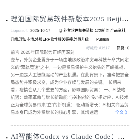
理泊国际贸易软件新版本2025 Beijing升级版本隆重发布，全面集成人工智能AI版本，提升外贸企业的效率到更高高度
Lippersoft
| 2025-10-17 @,外贸软件相关链接,公司新闻,产品资料,
升级,理泊市场,外贸ERP软件相关链接,外贸升级 Publish
阅读数: 43517
回复 : 0
前言 2025年国际形势正经历深刻
变革，外贸企业置身于一场由地缘政治冲突与科技革命共同定
义的"双轨竞速"之中。一边是贸易保护主义抬头的严峻挑战，
另一边是人工智能驱动的产业机遇。在此背景下，准确把握全
局态势并积极求变，成为企业存续与发展的关键。 长期来
看，疫情会从几个重要的方面，影响国际贸易： 一、AI战略
机遇：效率革命与增长新动能 与关税战的"破"相对应，AI技术
正为全球贸易带来"立"的新机遇： 驱动新增长：AI相关商品贸
易本身已成为外贸增长的核心引擎，其增速远
全文 》
AI智能体Codex vs Claude Code：外贸企业自动化降本哪家强？