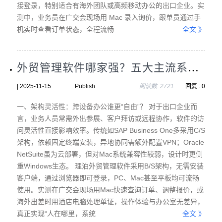
接登录，特别适合有海外团队或高频移动办公的出口企业。实
测中，业务员在广交会现场用 Mac 录入询价，跟单员通过手
机实时查看订单状态，全程流畅
全文 》
外贸管理软件哪家强？五大主流系统（SAP/NetSuite/Dynamics/理泊/小满）功能与效率全面对比
| 2025-11-15 Publish
阅读数: 2721
回复 : 0
一、架构灵活性：跨设备办公谁更“自由”？ 对于出口企业而
言，业务人员常需外出参展、客户拜访或远程协作，软件的访
问灵活性直接影响效率。传统如SAP Business One多采用C/S
架构，依赖固定终端安装，异地协同需额外配置VPN；Oracle
NetSuite虽为云部署，但对Mac系统兼容性较弱，设计时更侧
重Windows生态。 理泊外贸管理软件采用B/S架构，无需安装
客户端，通过浏览器即可登录，PC、Mac甚至平板均可流畅
使用。实测在广交会现场用Mac快速查询订单、调整报价，或
海外出差时用酒店电脑处理单证，操作体验与办公室无差异，
真正实现“人在哪里，系统
全文 》