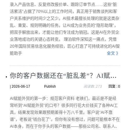
录入产品信息、反复修改报价单、跟踪订单节点……这些“脏
活累活”占据了70%以上的工作时间，真正用于销售谈判和客
户关系维护的时间少之又少。AI技术最擅长处理的就是这类杂
乱、重复、规则明确的任务。让AI成为业务员的“隐形助理”，
把双手解放出来，才能让他们专注成为销冠。这是AI在外贸企
业落地成功的关键心态转变。 理泊软件深知这一痛点，凭借
20年国际贸易信息化服务经验，匠心打造了可持续进化的AI智
能助手
全文 》
你的客户数据还在“脏乱差”？AI赋能外贸的第一步：规范客户资料（理泊软件实战版）
| 2026-06-17 Publish
阅读数: 273
回复 : 0
AI赋能外贸的第一步：规范客户资料 老铁们，最近是不是经
常听到“AI赋能外贸”的口号？很多同行花大价钱买了各种AI工
具，结果发现效果跟预期差得十万八千里。客户说“AI不靠
谱”，老板说“钱白花了”。但你有没有想过，问题可能根本不在
AI本身，而在于你手头的客户数据——那些公司名、联系人、