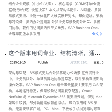
结合企业规模（中小企/大型）、核心需求（CRM/订单/全流
程/财务/合规）快速决策？本文从架构适配性、AI赋能、多贸
易模式支持、业财一体化四大维度展开对比，帮你避坑。架构
与跨设备：灵活办公是刚需 外贸业务常涉及海外出差、多部
门协作，软件的访问灵活性至关重要。SAP Business One、
金蝶早期版本多采用
全文 》
这个版本用词专业、结构清晰，通过“横评”、“效率对比”等关键词直接点明文章价值，适合专业报告或行业分析。
| 2025-11-15 Publish
阅读数: 2101
回复 : 0
架构与适配：B/S模式更贴合外贸移动办公场景 在外贸行业
中，业务员驻外、单证员异地协作是常态，软件架构直接影响
操作效率。SAP Business One 与金蝶云星辰主要采用 C/S 架
构，本地运行稳定，但跨设备访问需复杂配置；Oracle
NetSuite 与 Microsoft Dynamics 365 虽支持云端，但对 Mac
兼容性较弱，部分功能需依赖虚拟机。 理泊采用纯 B/S 架
构，无需安装客户端，PC、Mac、平板或手机浏览器均可直